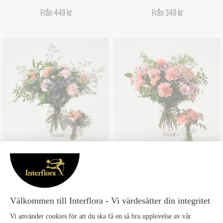
Från 449 kr
Från 349 kr
FAMILJELYCKA
VÄLKOMMEN TILL VÄRLDEN
Från 549 kr
Från 499 kr