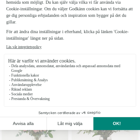
OMTANKE
PASTELLROSOR
Från 399 kr
Från 499 kr