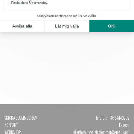
ROSA ORKIDÉ
VIT ORKIDÉ
349 kr
349 kr
SKICKA BLOMMOGRAM
Telefon: +4684449292
KONTAKT
E-post:
WEBBSHOP
Interflora.nyaelsisblommor@gmail.com